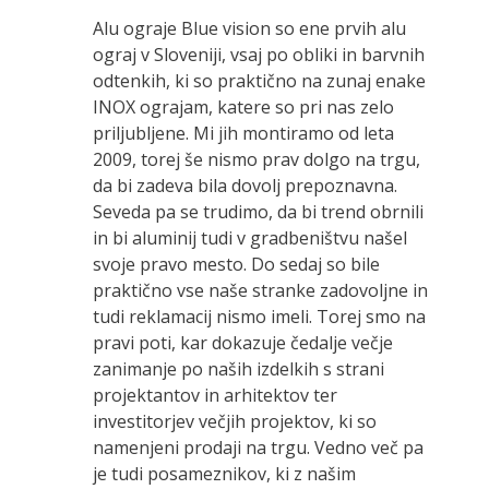
Alu ograje Blue vision so ene prvih alu
ograj v Sloveniji, vsaj po obliki in barvnih
odtenkih, ki so praktično na zunaj enake
INOX ograjam, katere so pri nas zelo
priljubljene. Mi jih montiramo od leta
2009, torej še nismo prav dolgo na trgu,
da bi zadeva bila dovolj prepoznavna.
Seveda pa se trudimo, da bi trend obrnili
in bi aluminij tudi v gradbeništvu našel
svoje pravo mesto. Do sedaj so bile
praktično vse naše stranke zadovoljne in
tudi reklamacij nismo imeli. Torej smo na
pravi poti, kar dokazuje čedalje večje
zanimanje po naših izdelkih s strani
projektantov in arhitektov ter
investitorjev večjih projektov, ki so
namenjeni prodaji na trgu. Vedno več pa
je tudi posameznikov, ki z našim