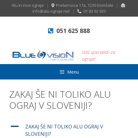
Skip
Alu in inox ograje
|
Prešernova 17a, 1230 Domžale
|
to
info@alu-ograje.net
|
01 83 92 920
content
051 625 888
Vaši specialisti za
ograje!
Menu
ZAKAJ ŠE NI TOLIKO ALU
OGRAJ V SLOVENIJI?
A
ZAKAJ ŠE NI TOLIKO ALU OGRAJ V
SLOVENIJI?