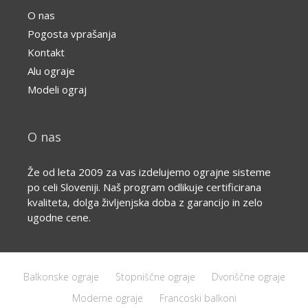
O nas
Pogosta vprašanja
Kontakt
Alu ograje
Modeli ograj
O nas
Že od leta 2009 za vas izdelujemo ograjne sisteme
po celi Sloveniji. Naš program odlikuje certificirana
kvaliteta, dolga življenjska doba z garancijo in zelo
ugodne cene.
Balkonske ograje
Stopniščne ograje
Dvoriščne ograje
Moderne ograje
Francoski balkoni