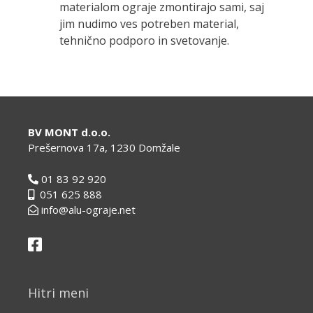
materialom ograje zmontirajo sami, saj
jim nudimo ves potreben material,
tehnično podporo in svetovanje.
BV MONT d.o.o.
Prešernova 17a, 1230 Domžale
01 83 92 920
051 625 888
info@alu-ograje.net
Hitri meni