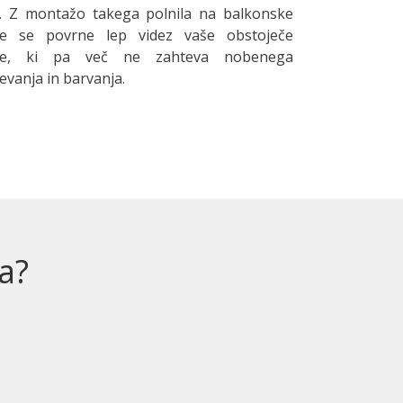
t. Z montažo takega polnila na balkonske
je se povrne lep videz vaše obstoječe
je, ki pa več ne zahteva nobenega
evanja in barvanja.
a?