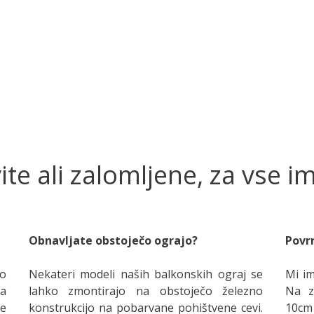
ite ali zalomljene, za vse i
Obnavljate obstoječo ograjo?
Povrn
lo
Nekateri modeli naših balkonskih ograj se
Mi im
na
lahko zmontirajo na obstoječo železno
Na z
ke
konstrukcijo na pobarvane pohištvene cevi.
10cm 