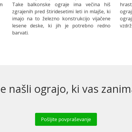
em
Take balkonske ograje ima večina hiš
hras
zgrajenih pred štiridesetimi leti in mlajše, ki
ogra
imajo na to železno konstrukcijo vijačene
ogra
lesene deske, ki jih je potrebno redno
vzdrž
barvati.
e našli ograjo, ki vas zanim
Pošljite povpraševanje