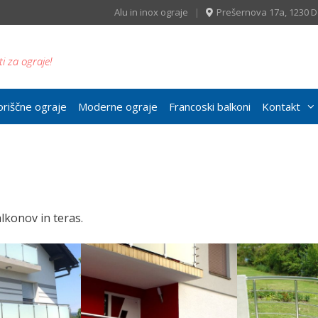
Alu in inox ograje
|
Prešernova 17a, 1230
ti za ograje!
riščne ograje
Moderne ograje
Francoski balkoni
Kontakt
lkonov in teras.