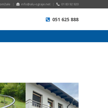
 Domžale
|
info@alu-ograje.net
|
01 83 92 920
051 625 888