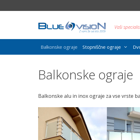
Skip
to
content
Vaši specialis
Balkonske ograje
Stopniščne ograje
Dvo
Balkonske ograje
Balkonske alu in inox ograje za vse vrste ba