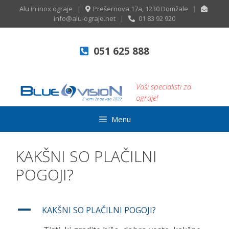
Skip
Alu in inox ograje
|
Prešernova 17a, 1230 Domžale
|
to
info@alu-ograje.net
|
01 83 92 920
content
051 625 888
Vaši specialisti za
ograje!
Menu
KAKŠNI SO PLAČILNI
POGOJI?
A
KAKŠNI SO PLAČILNI POGOJI?