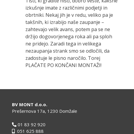
Tisti, ki gradite hišo, dobro veste, kakšne
izkušnje imate z različnimi podjetji in
obrtniki. Nekaj jih je v redu, veliko pa je
takšnih, ki izrabijo naše zaupanje –
zahtevajo velik avans, potem pa se ne
držijo dogovorjenega roka ali pa sploh
ne pridejo. Zaradi tega in velikega
nezaupanja strank smo se odločili, da
zadostuje le pisno naročilo. Torej
PLAČATE PO KONČANI MONTAŽI!
BV MONT d.o.o.
Prešernova 17a, 1230 Domžale
01 83 92 920
051 625 888